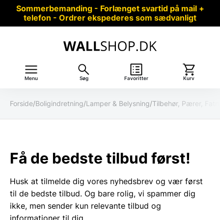
Sommerbemanding - Forlænget svartid på mail +
telefon - Ordrer ekspederes som sædvanligt
Menu
Søg
Favoritter
Kurv
Forside
/
Boligindretning
/
Lamper & Belysning
/
Tilbehør, Pærer, Fat
Få de bedste tilbud først!
Husk at tilmelde dig vores nyhedsbrev og vær først
til de bedste tilbud. Og bare rolig, vi spammer dig
ikke, men sender kun relevante tilbud og
informationer til dig.