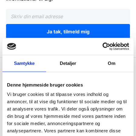
Ja tak, tilmeld mig
Samtykke
Detaljer
Om
Wallshop.dk
Gastrobutikken ApS
Denne hjemmeside bruger cookies
Rømersvej 33
Vi bruger cookies til at tilpasse vores indhold og
7430 Ikast
annoncer, til at vise dig funktioner til sociale medier og til
CVR: 38952986
at analysere vores trafik. Vi deler også oplysninger om
din brug af vores hjemmeside med vores partnere inden
Telefon træffetid:
for sociale medier, annonceringspartnere og
Tlf.
71 99 30 98
analysepartnere. Vores partnere kan kombinere disse