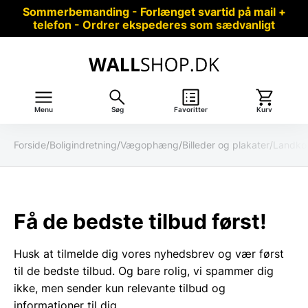
Sommerbemanding - Forlænget svartid på mail +
telefon - Ordrer ekspederes som sædvanligt
Menu
Søg
Favoritter
Kurv
Forside
/
Boligindretning
/
Vægophæng
/
Billeder og plakater
/
Landkor
Få de bedste tilbud først!
Husk at tilmelde dig vores nyhedsbrev og vær først
til de bedste tilbud. Og bare rolig, vi spammer dig
ikke, men sender kun relevante tilbud og
informationer til dig.