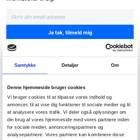
Ja tak, tilmeld mig
Samtykke
Detaljer
Om
Wallshop.dk
Gastrobutikken ApS
Denne hjemmeside bruger cookies
Rømersvej 33
Vi bruger cookies til at tilpasse vores indhold og
7430 Ikast
annoncer, til at vise dig funktioner til sociale medier og til
CVR: 38952986
at analysere vores trafik. Vi deler også oplysninger om
din brug af vores hjemmeside med vores partnere inden
Telefon træffetid:
for sociale medier, annonceringspartnere og
Tlf.
71 99 30 98
analysepartnere. Vores partnere kan kombinere disse