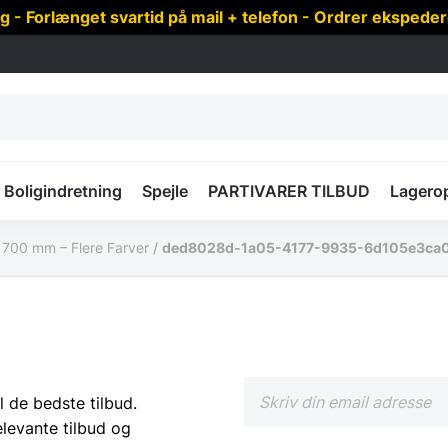
 Forlænget svartid på mail + telefon - Ordrer ekspede
Boligindretning
Spejle
PARTIVARER TILBUD
Lagero
700 mm – Flere Farver
/
ded8028d-1a05-4177-9935-6d105e3ca
l de bedste tilbud.
elevante tilbud og