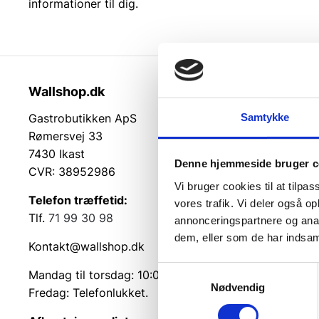
informationer til dig.
Wallshop.dk
Kundeser
Samtykke
Gastrobutikken ApS
Kundeserv
Rømersvej 33
Kontakt
7430 Ikast
Service på
Denne hjemmeside bruger c
CVR: 38952986
Returvarer
Vi bruger cookies til at tilpas
Betingelse
Telefon træffetid:
vores trafik. Vi deler også 
Cookie inf
Tlf.
71 99 30 98
annonceringspartnere og anal
dem, eller som de har indsaml
Kontakt@wallshop.dk
Samtykkevalg
Mandag til torsdag: 10:00 – 14:00.
Nødvendig
Fredag: Telefonlukket.