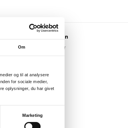
Webshoppen
Om
Alle produkter
 medier og til at analysere
nden for sociale medier,
e oplysninger, du har givet
Marketing