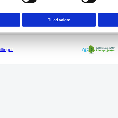
Tillad valgte
llinger