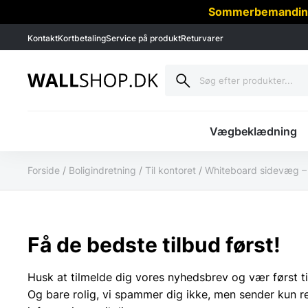
Sommerbemanding -
Kontakt
Kortbetaling
Service på produkt
Returvarer
Vægbeklædning
Forside
/
Boligindretning
/
Til kontoret
/
Whiteboard sidevæg – 
Få de bedste tilbud først!
Husk at tilmelde dig vores nyhedsbrev og vær først ti
Og bare rolig, vi spammer dig ikke, men sender kun r