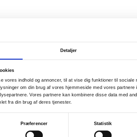
vice
Information
Detaljer
ice
Forside
Kortbetaling
 produkt
Levering
ookies
se vores indhold og annoncer, til at vise dig funktioner til sociale
r og garanti
oplysninger om din brug af vores hjemmeside med vores partnere i
o
ysepartnere. Vores partnere kan kombinere disse data med andr
et fra din brug af deres tjenester.
Præferencer
Statistik