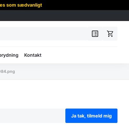
res som sædvanligt
prydning
Kontakt
084.png
Ja tak, tilmeld mig