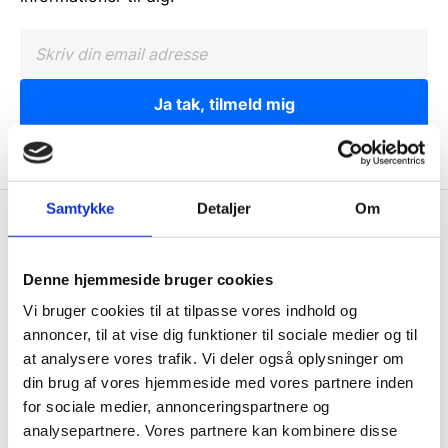
Ja tak, tilmeld mig
Samtykke
Detaljer
Om
Wallshop.dk
Gastrobutikken ApS
Denne hjemmeside bruger cookies
Rømersvej 33
Vi bruger cookies til at tilpasse vores indhold og
7430 Ikast
annoncer, til at vise dig funktioner til sociale medier og til
CVR: 38952986
at analysere vores trafik. Vi deler også oplysninger om
din brug af vores hjemmeside med vores partnere inden
Telefon træffetid:
for sociale medier, annonceringspartnere og
Tlf.
71 99 30 98
analysepartnere. Vores partnere kan kombinere disse