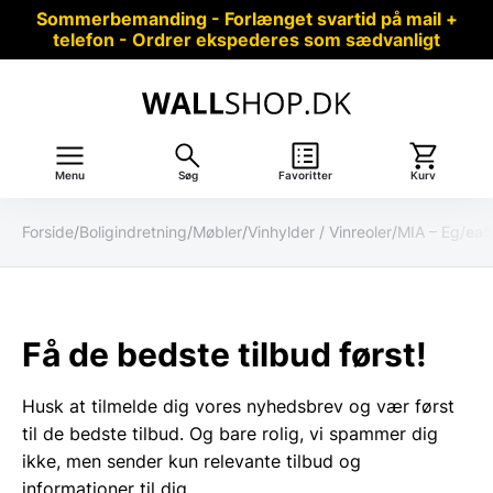
Sommerbemanding - Forlænget svartid på mail +
telefon - Ordrer ekspederes som sædvanligt
Menu
Søg
Favoritter
Kurv
Forside
/
Boligindretning
/
Møbler
/
Vinhylder / Vinreoler
/
MIA – Eg
/
ea5
Få de bedste tilbud først!
Husk at tilmelde dig vores nyhedsbrev og vær først
til de bedste tilbud. Og bare rolig, vi spammer dig
ikke, men sender kun relevante tilbud og
informationer til dig.