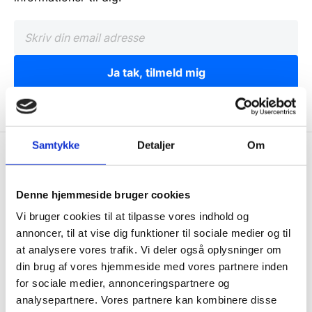
Ja tak, tilmeld mig
Samtykke
Detaljer
Om
Wallshop.dk
Gastrobutikken ApS
Denne hjemmeside bruger cookies
Rømersvej 33
Vi bruger cookies til at tilpasse vores indhold og
7430 Ikast
annoncer, til at vise dig funktioner til sociale medier og til
CVR: 38952986
at analysere vores trafik. Vi deler også oplysninger om
din brug af vores hjemmeside med vores partnere inden
Telefon træffetid:
for sociale medier, annonceringspartnere og
Tlf.
71 99 30 98
analysepartnere. Vores partnere kan kombinere disse