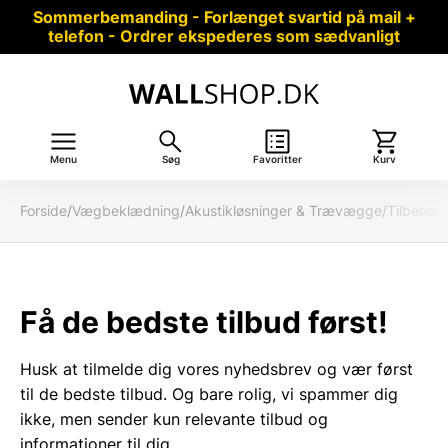
Sommerbemanding - Forlænget svartid på mail +
telefon - Ordrer ekspederes som sædvanligt
Menu
Søg
Favoritter
Kurv
Forside
/
Vægbeklædning
/
Akustikløsninger & Trævægge
/
Tilbehør 
Få de bedste tilbud først!
Husk at tilmelde dig vores nyhedsbrev og vær først
til de bedste tilbud. Og bare rolig, vi spammer dig
ikke, men sender kun relevante tilbud og
informationer til dig.