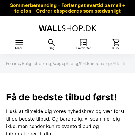
Sommerbemanding - Forlænget svartid på mail +
telefon - Ordrer ekspederes som sædvanligt
Menu
Søg
Favoritter
Kurv
Forside
/
Boligindretning
/
Vægophæng
/
Køkkenophæng
/
Affaldssort
Få de bedste tilbud først!
Husk at tilmelde dig vores nyhedsbrev og vær først
til de bedste tilbud. Og bare rolig, vi spammer dig
ikke, men sender kun relevante tilbud og
informationer til dig.