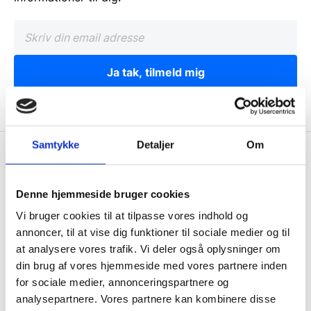
Ja tak, tilmeld mig
Samtykke
Detaljer
Om
Wallshop.dk
Gastrobutikken ApS
Denne hjemmeside bruger cookies
Rømersvej 33
Vi bruger cookies til at tilpasse vores indhold og
7430 Ikast
annoncer, til at vise dig funktioner til sociale medier og til
CVR: 38952986
at analysere vores trafik. Vi deler også oplysninger om
din brug af vores hjemmeside med vores partnere inden
Telefon træffetid:
for sociale medier, annonceringspartnere og
Tlf.
71 99 30 98
analysepartnere. Vores partnere kan kombinere disse