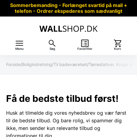
Sommerbemanding - Forlænget svartid på mail +
telefon - Ordrer ekspederes som sædvanligt
Menu
Søg
Favoritter
Kurv
Forside
/
Boligindretning
/
Til badeværelset
/
Tørrestativer, Kroge &
Få de bedste tilbud først!
Husk at tilmelde dig vores nyhedsbrev og vær først
til de bedste tilbud. Og bare rolig, vi spammer dig
ikke, men sender kun relevante tilbud og
informationer til dig.