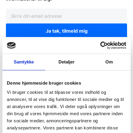
Ja tak, tilmeld mig
Samtykke
Detaljer
Om
Wallshop.dk
Gastrobutikken ApS
Denne hjemmeside bruger cookies
Rømersvej 33
Vi bruger cookies til at tilpasse vores indhold og
7430 Ikast
annoncer, til at vise dig funktioner til sociale medier og til
CVR: 38952986
at analysere vores trafik. Vi deler også oplysninger om
din brug af vores hjemmeside med vores partnere inden
Telefon træffetid:
for sociale medier, annonceringspartnere og
Tlf.
71 99 30 98
analysepartnere. Vores partnere kan kombinere disse