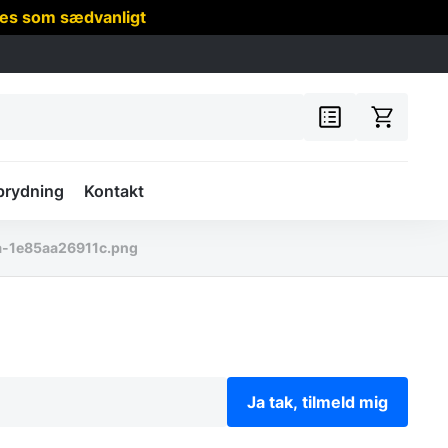
res som sædvanligt
prydning
Kontakt
a-1e85aa26911c.png
Ja tak, tilmeld mig