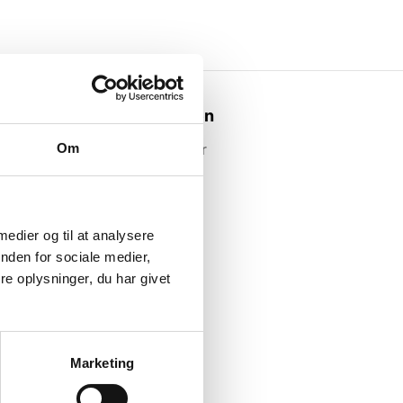
Webshoppen
Om
Alle produkter
 medier og til at analysere
nden for sociale medier,
e oplysninger, du har givet
Marketing