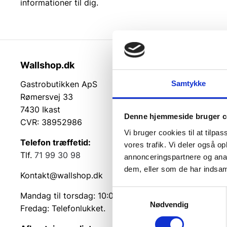
informationer til dig.
Wallshop.dk
Kundeser
Samtykke
Gastrobutikken ApS
Kundeserv
Rømersvej 33
Kontakt
7430 Ikast
Service på
Denne hjemmeside bruger c
CVR: 38952986
Returvarer
Vi bruger cookies til at tilpas
Betingelse
Telefon træffetid:
vores trafik. Vi deler også 
Cookie inf
Tlf.
71 99 30 98
annonceringspartnere og anal
dem, eller som de har indsaml
Kontakt@wallshop.dk
Samtykkevalg
Mandag til torsdag: 10:00 – 14:00.
Nødvendig
Fredag: Telefonlukket.