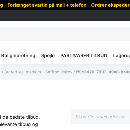
 Forlænget svartid på mail + telefon - Ordrer ekspede
Boligindretning
Spejle
PARTIVARER TILBUD
Lagero
r
/
Butterflies, medium – Saffron Yellow
/
ff9c2428-7993-49a8-be4
l de bedste tilbud.
elevante tilbud og