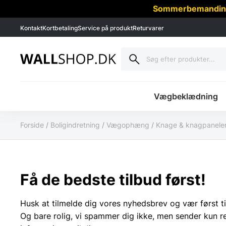
Sommerbemanding -
Kontakt
Kortbetaling
Service på produkt
Returvarer
Vægbeklædning
Forside
/
Boligindretning
/
Vægophæng
/
Knage & knagpanele
Få de bedste tilbud først!
Husk at tilmelde dig vores nyhedsbrev og vær først ti
Og bare rolig, vi spammer dig ikke, men sender kun r