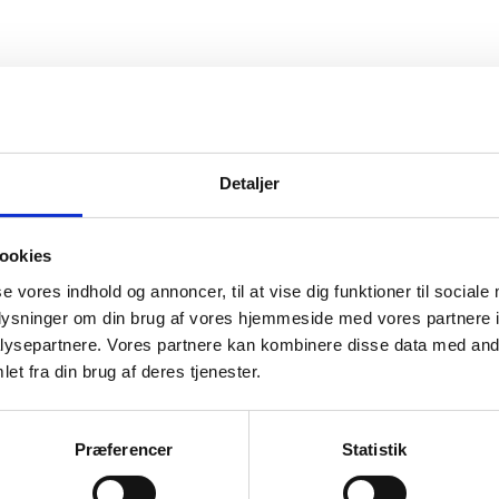
vice
Information
Detaljer
ice
Forside
Kortbetaling
 produkt
Levering
ookies
se vores indhold og annoncer, til at vise dig funktioner til sociale
r og garanti
oplysninger om din brug af vores hjemmeside med vores partnere i
o
ysepartnere. Vores partnere kan kombinere disse data med andr
et fra din brug af deres tjenester.
Præferencer
Statistik