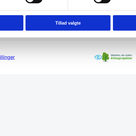
Tillad valgte
llinger