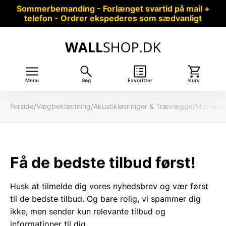
Sommerbemanding - Forlænget svartid på mail +
telefon - Ordrer ekspederes som sædvanligt
Menu
Søg
Favoritter
Kurv
Forside
/
Vægbeklædning
/
Akustikløsninger & Trævægge
/
Mos løsn
Få de bedste tilbud først!
Husk at tilmelde dig vores nyhedsbrev og vær først
til de bedste tilbud. Og bare rolig, vi spammer dig
ikke, men sender kun relevante tilbud og
informationer til dig.