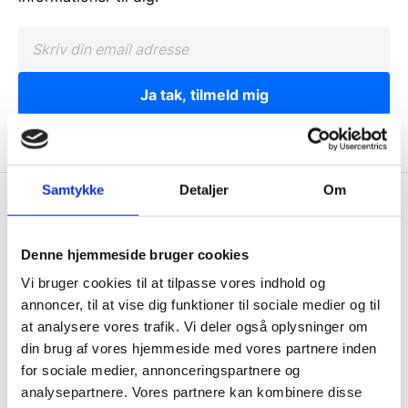
Ja tak, tilmeld mig
Samtykke
Detaljer
Om
Wallshop.dk
Gastrobutikken ApS
Denne hjemmeside bruger cookies
Rømersvej 33
Vi bruger cookies til at tilpasse vores indhold og
7430 Ikast
annoncer, til at vise dig funktioner til sociale medier og til
CVR: 38952986
at analysere vores trafik. Vi deler også oplysninger om
din brug af vores hjemmeside med vores partnere inden
Telefon træffetid:
for sociale medier, annonceringspartnere og
Tlf.
71 99 30 98
analysepartnere. Vores partnere kan kombinere disse