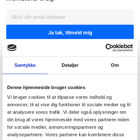
Ja tak, tilmeld mig
Samtykke
Detaljer
Om
Wallshop.dk
Gastrobutikken ApS
Denne hjemmeside bruger cookies
Rømersvej 33
Vi bruger cookies til at tilpasse vores indhold og
7430 Ikast
annoncer, til at vise dig funktioner til sociale medier og til
CVR: 38952986
at analysere vores trafik. Vi deler også oplysninger om
din brug af vores hjemmeside med vores partnere inden
Telefon træffetid:
for sociale medier, annonceringspartnere og
Tlf.
71 99 30 98
analysepartnere. Vores partnere kan kombinere disse