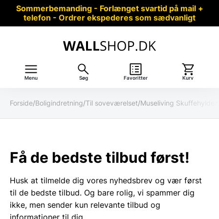
Sommerbemanding - Forlænget svartid på mail +
telefon - Ordrer ekspederes som sædvanligt
Menu
Søg
Favoritter
Kurv
Forside
/
Boligindretning
/
Til soveværelset
/
Museliving Skuffehyld
Få de bedste tilbud først!
Husk at tilmelde dig vores nyhedsbrev og vær først
til de bedste tilbud. Og bare rolig, vi spammer dig
ikke, men sender kun relevante tilbud og
informationer til dig.