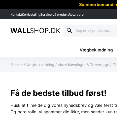
Sommerbemanding -
Kontakt
Kortbetaling
Service på produkt
Returvarer
Vægbeklædning
Forside
/
Vægbeklædning
/
Akustikløsninger & Trævægge
/
Ti
Få de bedste tilbud først!
Husk at tilmelde dig vores nyhedsbrev og vær først ti
Og bare rolig, vi spammer dig ikke, men sender kun r