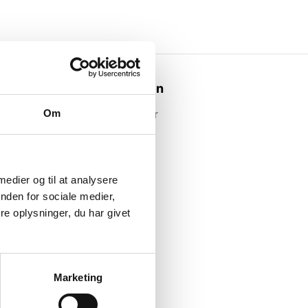
Webshoppen
Om
Alle produkter
 medier og til at analysere
nden for sociale medier,
e oplysninger, du har givet
Marketing