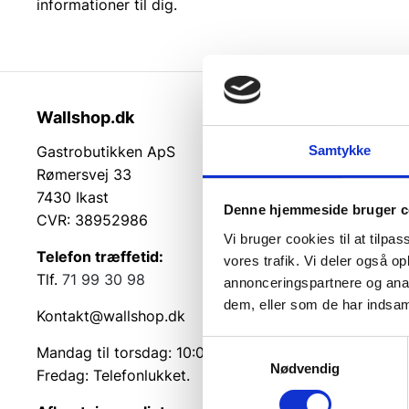
informationer til dig.
Wallshop.dk
Kundeser
Samtykke
Gastrobutikken ApS
Kundeserv
Rømersvej 33
Kontakt
7430 Ikast
Service på
Denne hjemmeside bruger c
CVR: 38952986
Returvarer
Vi bruger cookies til at tilpas
Betingelse
Telefon træffetid:
vores trafik. Vi deler også 
Cookie inf
Tlf.
71 99 30 98
annonceringspartnere og anal
dem, eller som de har indsaml
Kontakt@wallshop.dk
Samtykkevalg
Mandag til torsdag: 10:00 – 14:00.
Nødvendig
Fredag: Telefonlukket.