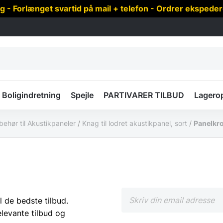
 Forlænget svartid på mail + telefon - Ordrer ekspede
Boligindretning
Spejle
PARTIVARER TILBUD
Lagero
lbehør til Akustikpaneler
/
Knag til lodret akustikpanel, sort
/
Panelkr
l de bedste tilbud.
elevante tilbud og