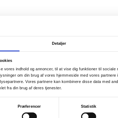
vice
Information
Detaljer
ice
Forside
Kortbetaling
 produkt
Levering
ookies
se vores indhold og annoncer, til at vise dig funktioner til sociale
r og garanti
oplysninger om din brug af vores hjemmeside med vores partnere i
o
ysepartnere. Vores partnere kan kombinere disse data med andr
et fra din brug af deres tjenester.
Præferencer
Statistik