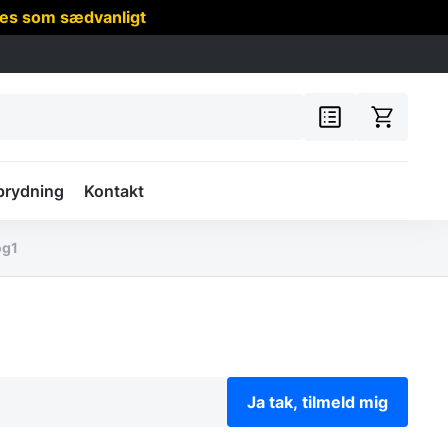
res som sædvanligt
prydning
Kontakt
og1
Ja tak, tilmeld mig