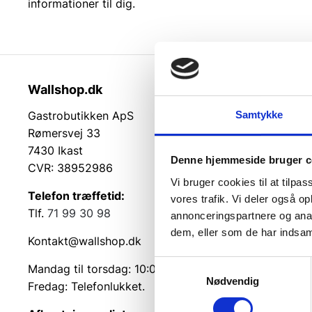
informationer til dig.
Wallshop.dk
Kundeser
Samtykke
Gastrobutikken ApS
Kundeserv
Rømersvej 33
Kontakt
7430 Ikast
Service på
Denne hjemmeside bruger c
CVR: 38952986
Returvarer
Vi bruger cookies til at tilpas
Betingelse
Telefon træffetid:
vores trafik. Vi deler også 
Cookie inf
Tlf.
71 99 30 98
annonceringspartnere og anal
dem, eller som de har indsaml
Kontakt@wallshop.dk
Samtykkevalg
Mandag til torsdag: 10:00 – 14:00.
Nødvendig
Fredag: Telefonlukket.