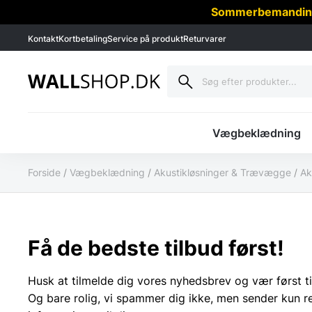
Sommerbemanding -
Kontakt
Kortbetaling
Service på produkt
Returvarer
Vægbeklædning
Forside
/
Vægbeklædning
/
Akustikløsninger & Trævægge
/
Ak
Få de bedste tilbud først!
Husk at tilmelde dig vores nyhedsbrev og vær først ti
Og bare rolig, vi spammer dig ikke, men sender kun r