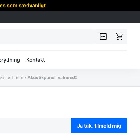
res som sædvanligt
prydning
Kontakt
alnød finer
/
Akustikpanel-valnoed2
Ja tak, tilmeld mig