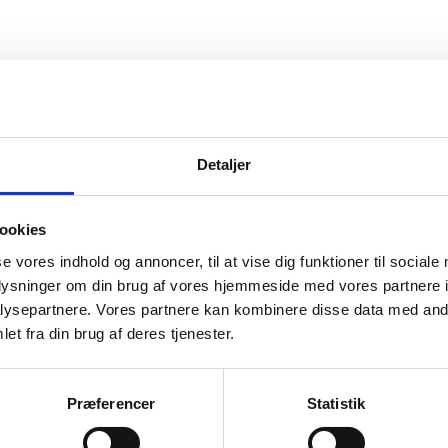
vice
Information
Detaljer
ice
Forside
Kortbetaling
 produkt
Levering
ookies
se vores indhold og annoncer, til at vise dig funktioner til sociale
r og garanti
oplysninger om din brug af vores hjemmeside med vores partnere i
o
ysepartnere. Vores partnere kan kombinere disse data med andr
et fra din brug af deres tjenester.
Præferencer
Statistik