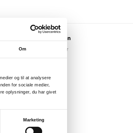
Webshoppen
Om
Alle produkter
 medier og til at analysere
nden for sociale medier,
e oplysninger, du har givet
Marketing