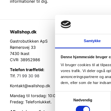
informationer til dig.
Wallshop.dk
Kundeser
Samtykke
Gastrobutikken ApS
Kundeserv
Rømersvej 33
Kontakt
7430 Ikast
Service på
Denne hjemmeside bruger c
CVR: 38952986
Returvarer
Vi bruger cookies til at tilpas
Betingelse
Telefon træffetid:
vores trafik. Vi deler også 
Cookie inf
Tlf.
71 99 30 98
annonceringspartnere og anal
dem, eller som de har indsaml
Kontakt@wallshop.dk
Samtykkevalg
Mandag til torsdag: 10:00 – 14:00.
Nødvendig
Fredag: Telefonlukket.