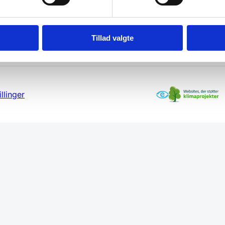
Tillad valgte
llinger