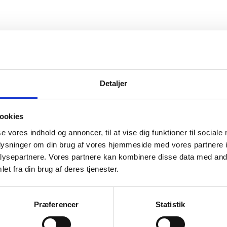
vice
Information
Detaljer
ice
Forside
Kortbetaling
 produkt
Levering
ookies
se vores indhold og annoncer, til at vise dig funktioner til sociale
r og garanti
oplysninger om din brug af vores hjemmeside med vores partnere i
o
ysepartnere. Vores partnere kan kombinere disse data med andr
et fra din brug af deres tjenester.
Præferencer
Statistik