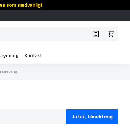
res som sædvanligt
prydning
Kontakt
raaskrue
Ja tak, tilmeld mig