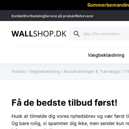
Sommerbemanding -
Kontakt
Kortbetaling
Service på produkt
Returvarer
Vægbeklædning
Forside
/
Vægbeklædning
/
Akustikløsninger & Trævægge
/
Ti
Få de bedste tilbud først!
Husk at tilmelde dig vores nyhedsbrev og vær først ti
Og bare rolig, vi spammer dig ikke, men sender kun r