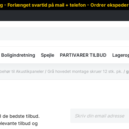
 Forlænget svartid på mail + telefon - Ordrer ekspede
Boligindretning
Spejle
PARTIVARER TILBUD
Lagero
lbehør til Akustikpaneler
/
Grå hovedet montage skruer 12 stk. pk.
/
g
l de bedste tilbud.
elevante tilbud og