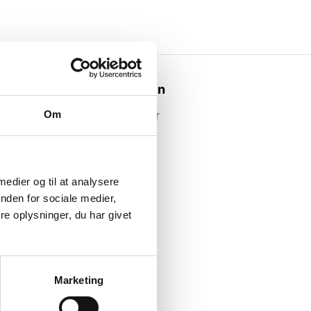
Webshoppen
Om
Alle produkter
 medier og til at analysere
nden for sociale medier,
e oplysninger, du har givet
Marketing