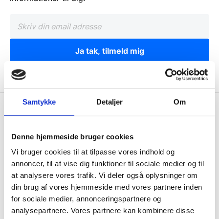
Ja tak, tilmeld mig
Samtykke
Detaljer
Om
Wallshop.dk
Gastrobutikken ApS
Denne hjemmeside bruger cookies
Rømersvej 33
Vi bruger cookies til at tilpasse vores indhold og
7430 Ikast
annoncer, til at vise dig funktioner til sociale medier og til
CVR: 38952986
at analysere vores trafik. Vi deler også oplysninger om
din brug af vores hjemmeside med vores partnere inden
Telefon træffetid:
for sociale medier, annonceringspartnere og
Tlf.
71 99 30 98
analysepartnere. Vores partnere kan kombinere disse