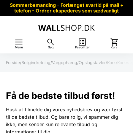
Sommerbemanding - Forlænget svartid på mail +
telefon - Ordrer ekspederes som sædvanligt
Menu
Søg
Favoritter
Kurv
Forside
/
Boligindretning
/
Vægophæng
/
Opslagstavler
/
Kork
/
Korkvæg
Få de bedste tilbud først!
Husk at tilmelde dig vores nyhedsbrev og vær først
til de bedste tilbud. Og bare rolig, vi spammer dig
ikke, men sender kun relevante tilbud og
informationer til dig.