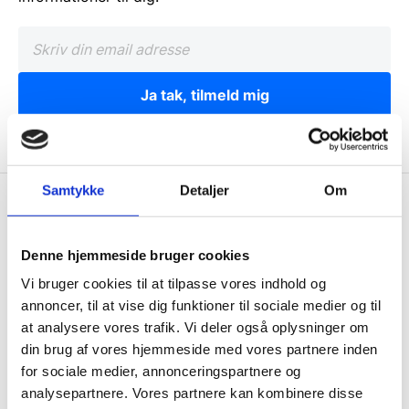
Ja tak, tilmeld mig
Samtykke
Detaljer
Om
Wallshop.dk
Gastrobutikken ApS
Denne hjemmeside bruger cookies
Rømersvej 33
Vi bruger cookies til at tilpasse vores indhold og
7430 Ikast
annoncer, til at vise dig funktioner til sociale medier og til
CVR: 38952986
at analysere vores trafik. Vi deler også oplysninger om
din brug af vores hjemmeside med vores partnere inden
Telefon træffetid:
for sociale medier, annonceringspartnere og
Tlf.
71 99 30 98
analysepartnere. Vores partnere kan kombinere disse