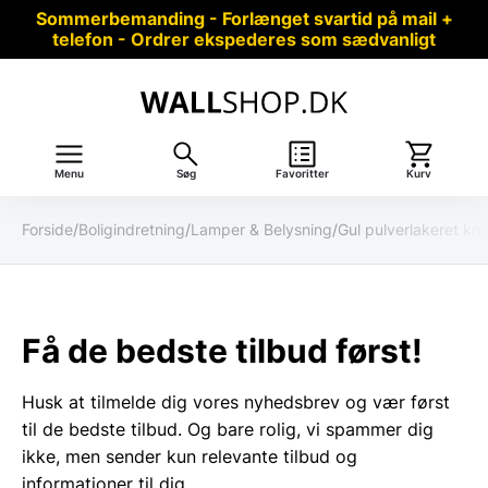
Sommerbemanding - Forlænget svartid på mail +
telefon - Ordrer ekspederes som sædvanligt
Menu
Søg
Favoritter
Kurv
Forside
/
Boligindretning
/
Lamper & Belysning
/
Gul pulverlakeret kna
Få de bedste tilbud først!
Husk at tilmelde dig vores nyhedsbrev og vær først
til de bedste tilbud. Og bare rolig, vi spammer dig
ikke, men sender kun relevante tilbud og
informationer til dig.