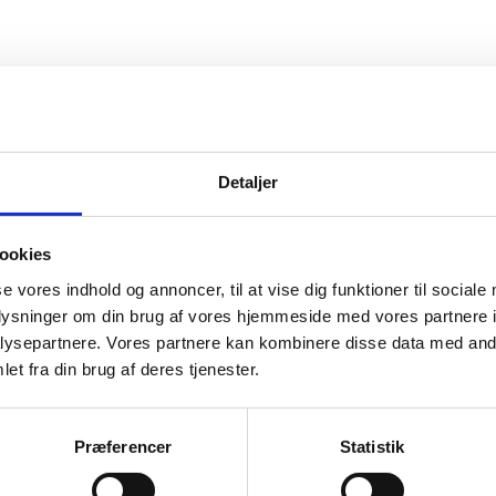
vice
Information
Detaljer
ice
Forside
Kortbetaling
 produkt
Levering
ookies
se vores indhold og annoncer, til at vise dig funktioner til sociale
r og garanti
oplysninger om din brug af vores hjemmeside med vores partnere i
o
ysepartnere. Vores partnere kan kombinere disse data med andr
et fra din brug af deres tjenester.
Præferencer
Statistik