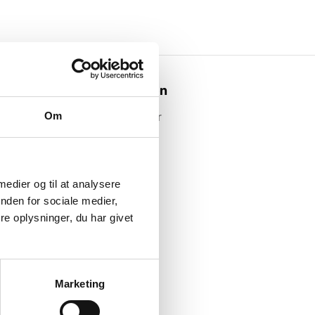
Webshoppen
Om
Alle produkter
 medier og til at analysere
nden for sociale medier,
e oplysninger, du har givet
Marketing