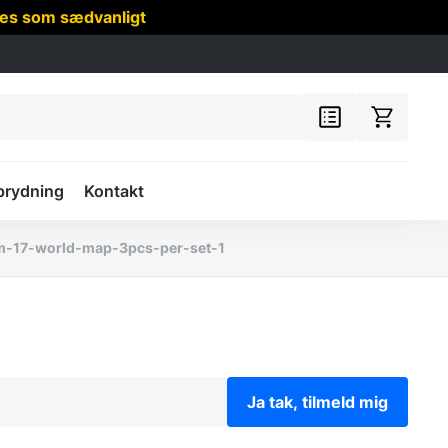
res som sædvanligt
prydning
Kontakt
m-17-world-map-3pcs-per-set-1
Ja tak, tilmeld mig