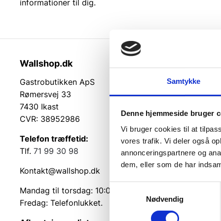
informationer til dig.
Wallshop.dk
Kundeser
Samtykke
Gastrobutikken ApS
Kundeserv
Rømersvej 33
Kontakt
7430 Ikast
Service på
Denne hjemmeside bruger c
CVR: 38952986
Returvarer
Vi bruger cookies til at tilpas
Betingelse
Telefon træffetid:
vores trafik. Vi deler også 
Cookie inf
Tlf.
71 99 30 98
annonceringspartnere og anal
dem, eller som de har indsaml
Kontakt@wallshop.dk
Samtykkevalg
Mandag til torsdag: 10:00 – 14:00.
Nødvendig
Fredag: Telefonlukket.