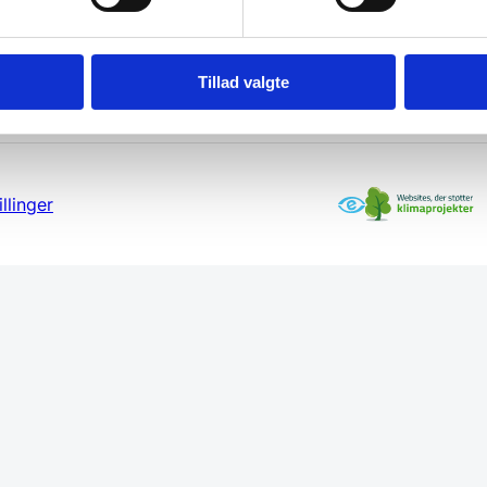
Tillad valgte
llinger