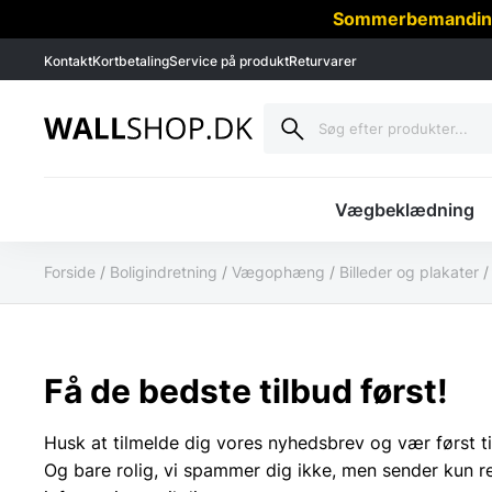
Sommerbemanding -
Kontakt
Kortbetaling
Service på produkt
Returvarer
Vægbeklædning
Forside
/
Boligindretning
/
Vægophæng
/
Billeder og plakater
Få de bedste tilbud først!
Husk at tilmelde dig vores nyhedsbrev og vær først ti
Og bare rolig, vi spammer dig ikke, men sender kun r