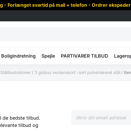
 Forlænget svartid på mail + telefon - Ordrer ekspede
Boligindretning
Spejle
PARTIVARER TILBUD
Lagero
/
Stålillustrationer
/
3 globus verdenskort i sort pulverlakeret stål
/
Ite
l de bedste tilbud.
elevante tilbud og