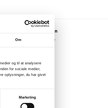
Webshoppen
Om
Alle produkter
 medier og til at analysere
nden for sociale medier,
e oplysninger, du har givet
Marketing