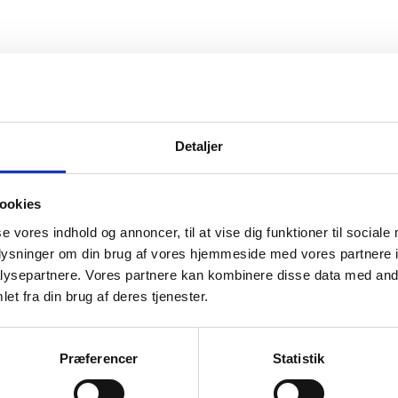
vice
Information
Detaljer
ice
Forside
Kortbetaling
 produkt
Levering
ookies
se vores indhold og annoncer, til at vise dig funktioner til sociale
r og garanti
oplysninger om din brug af vores hjemmeside med vores partnere i
o
ysepartnere. Vores partnere kan kombinere disse data med andr
et fra din brug af deres tjenester.
Præferencer
Statistik