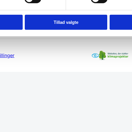
Tillad valgte
llinger