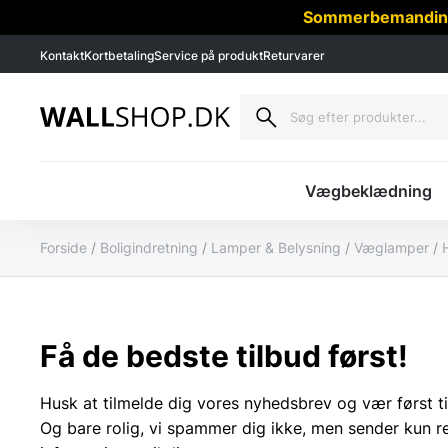
Sommerbemanding -
Kontakt
Kortbetaling
Service på produkt
Returvarer
Vægbeklædning
Forside
/
Boligindretning
/
Lamper & Belysning
/
Væglamper
/
Få de bedste tilbud først!
Husk at tilmelde dig vores nyhedsbrev og vær først ti
Og bare rolig, vi spammer dig ikke, men sender kun r