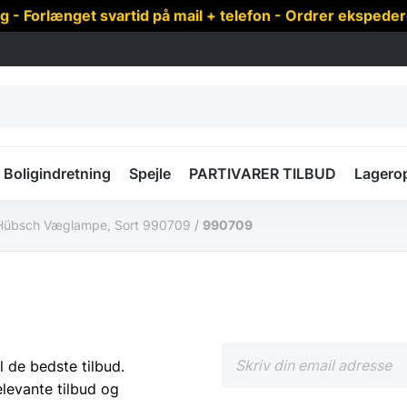
 Forlænget svartid på mail + telefon - Ordrer ekspede
Boligindretning
Spejle
PARTIVARER TILBUD
Lagero
Hübsch Væglampe, Sort 990709
/
990709
l de bedste tilbud.
elevante tilbud og