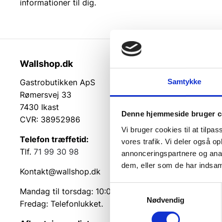
informationer til dig.
Wallshop.dk
Kundeser
Samtykke
Gastrobutikken ApS
Kundeserv
Rømersvej 33
Kontakt
7430 Ikast
Service på
Denne hjemmeside bruger c
CVR: 38952986
Returvarer
Vi bruger cookies til at tilpas
Betingelse
Telefon træffetid:
vores trafik. Vi deler også 
Cookie inf
Tlf.
71 99 30 98
annonceringspartnere og anal
dem, eller som de har indsaml
Kontakt@wallshop.dk
Samtykkevalg
Mandag til torsdag: 10:00 – 14:00.
Nødvendig
Fredag: Telefonlukket.