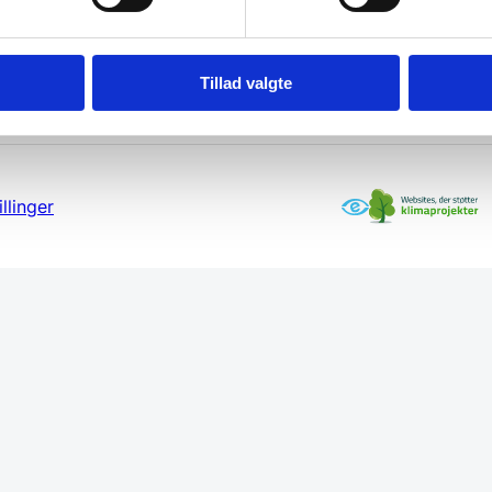
Tillad valgte
llinger