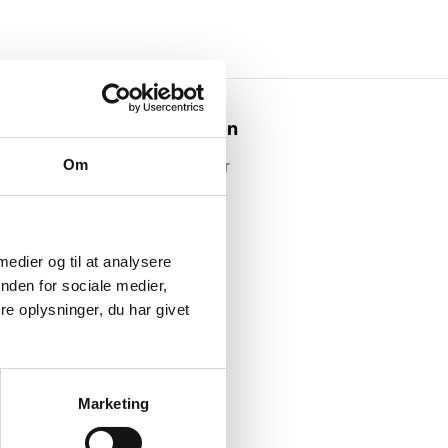
Webshoppen
Om
Alle produkter
 medier og til at analysere
nden for sociale medier,
e oplysninger, du har givet
Marketing