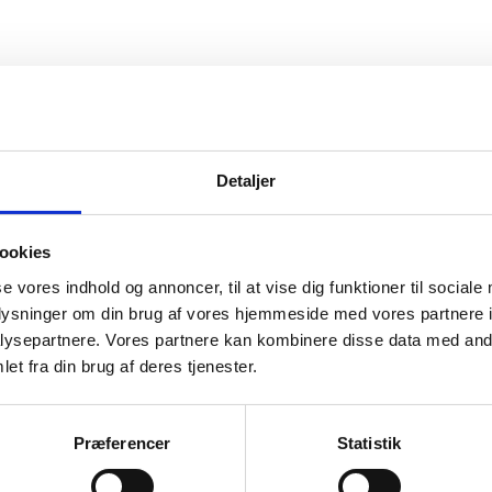
vice
Information
Detaljer
ice
Forside
Kortbetaling
 produkt
Levering
ookies
se vores indhold og annoncer, til at vise dig funktioner til sociale
r og garanti
oplysninger om din brug af vores hjemmeside med vores partnere i
o
ysepartnere. Vores partnere kan kombinere disse data med andr
et fra din brug af deres tjenester.
Præferencer
Statistik