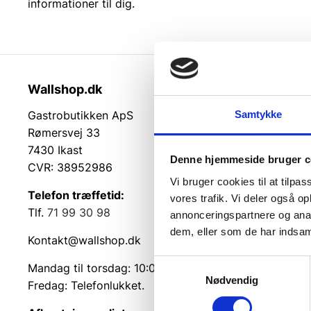
informationer til dig.
Wallshop.dk
Kundeser
Samtykke
Gastrobutikken ApS
Kundeserv
Rømersvej 33
Kontakt
7430 Ikast
Service på
Denne hjemmeside bruger c
CVR: 38952986
Returvarer
Vi bruger cookies til at tilpas
Betingelse
Telefon træffetid:
vores trafik. Vi deler også 
Cookie inf
Tlf.
71 99 30 98
annonceringspartnere og anal
dem, eller som de har indsaml
Kontakt@wallshop.dk
Samtykkevalg
Mandag til torsdag: 10:00 – 14:00.
Nødvendig
Fredag: Telefonlukket.