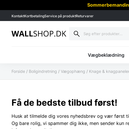
Sommerbemanding -
Kontakt
Kortbetaling
Service på produkt
Returvarer
Vægbeklædning
Forside
/
Boligindretning
/
Vægophæng
/
Knage & knagpanele
Få de bedste tilbud først!
Husk at tilmelde dig vores nyhedsbrev og vær først ti
Og bare rolig, vi spammer dig ikke, men sender kun r