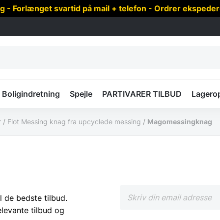
 Forlænget svartid på mail + telefon - Ordrer ekspede
Boligindretning
Spejle
PARTIVARER TILBUD
Lagero
r
/
Flot Messing knag fra upcyclede messing
/
Magomessingknag
l de bedste tilbud.
elevante tilbud og