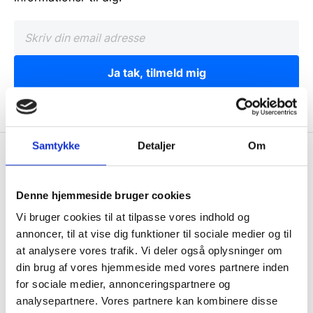
Ja tak, tilmeld mig
Samtykke
Detaljer
Om
Wallshop.dk
Gastrobutikken ApS
Denne hjemmeside bruger cookies
Rømersvej 33
Vi bruger cookies til at tilpasse vores indhold og
7430 Ikast
annoncer, til at vise dig funktioner til sociale medier og til
CVR: 38952986
at analysere vores trafik. Vi deler også oplysninger om
din brug af vores hjemmeside med vores partnere inden
Telefon træffetid:
for sociale medier, annonceringspartnere og
Tlf.
71 99 30 98
analysepartnere. Vores partnere kan kombinere disse