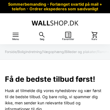
Sommerbemanding - Forlænget svartid på mail +
telefon - Ordrer ekspederes som sædvanligt
Menu
Søg
Favoritter
Kurv
Forside
/
Boligindretning
/
Vægophæng
/
Billeder og plakater
/
Ramme
Få de bedste tilbud først!
Husk at tilmelde dig vores nyhedsbrev og vær først
til de bedste tilbud. Og bare rolig, vi spammer dig
ikke, men sender kun relevante tilbud og
informationer til dig.