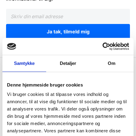
Ja tak, tilmeld mig
Samtykke
Detaljer
Om
Wallshop.dk
Gastrobutikken ApS
Denne hjemmeside bruger cookies
Rømersvej 33
Vi bruger cookies til at tilpasse vores indhold og
7430 Ikast
annoncer, til at vise dig funktioner til sociale medier og til
CVR: 38952986
at analysere vores trafik. Vi deler også oplysninger om
din brug af vores hjemmeside med vores partnere inden
Telefon træffetid:
for sociale medier, annonceringspartnere og
Tlf.
71 99 30 98
analysepartnere. Vores partnere kan kombinere disse