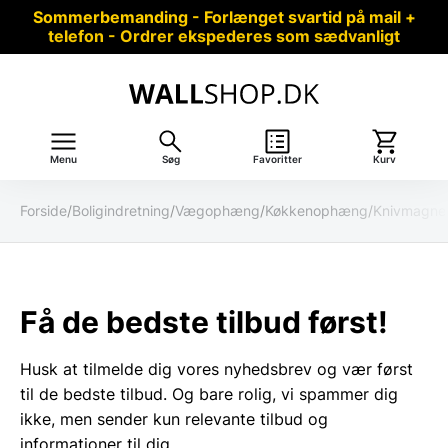
Sommerbemanding - Forlænget svartid på mail +
telefon - Ordrer ekspederes som sædvanligt
Menu
Søg
Favoritter
Kurv
Forside
/
Boligindretning
/
Vægophæng
/
Køkkenophæng
/
Knivmagne
Få de bedste tilbud først!
Husk at tilmelde dig vores nyhedsbrev og vær først
til de bedste tilbud. Og bare rolig, vi spammer dig
ikke, men sender kun relevante tilbud og
informationer til dig.