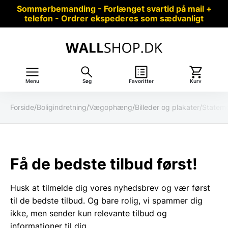
Sommerbemanding - Forlænget svartid på mail +
telefon - Ordrer ekspederes som sædvanligt
Menu
Søg
Favoritter
Kurv
Forside
/
Boligindretning
/
Vægophæng
/
Billeder og plakater
/
Stateme
Få de bedste tilbud først!
Husk at tilmelde dig vores nyhedsbrev og vær først
til de bedste tilbud. Og bare rolig, vi spammer dig
ikke, men sender kun relevante tilbud og
informationer til dig.