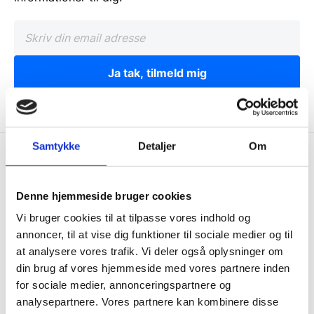
Ja tak, tilmeld mig
Samtykke
Detaljer
Om
Wallshop.dk
Gastrobutikken ApS
Denne hjemmeside bruger cookies
Rømersvej 33
Vi bruger cookies til at tilpasse vores indhold og
7430 Ikast
annoncer, til at vise dig funktioner til sociale medier og til
CVR: 38952986
at analysere vores trafik. Vi deler også oplysninger om
din brug af vores hjemmeside med vores partnere inden
Telefon træffetid:
for sociale medier, annonceringspartnere og
Tlf.
71 99 30 98
analysepartnere. Vores partnere kan kombinere disse