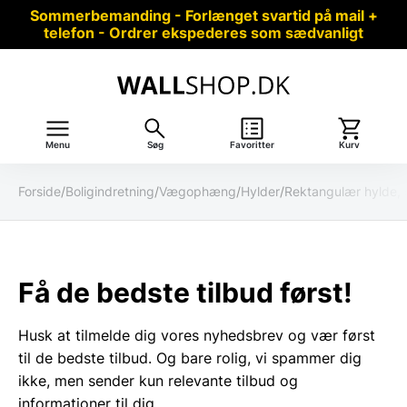
Sommerbemanding - Forlænget svartid på mail +
telefon - Ordrer ekspederes som sædvanligt
Menu
Søg
Favoritter
Kurv
Forside
/
Boligindretning
/
Vægophæng
/
Hylder
/
Rektangulær hylde, 5
Få de bedste tilbud først!
Husk at tilmelde dig vores nyhedsbrev og vær først
til de bedste tilbud. Og bare rolig, vi spammer dig
ikke, men sender kun relevante tilbud og
informationer til dig.