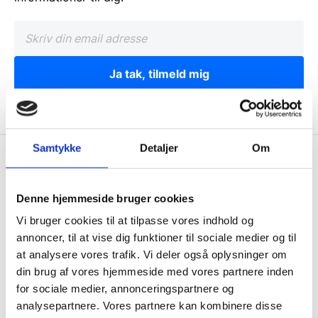
Ja tak, tilmeld mig
Samtykke
Detaljer
Om
Wallshop.dk
Gastrobutikken ApS
Denne hjemmeside bruger cookies
Rømersvej 33
Vi bruger cookies til at tilpasse vores indhold og
7430 Ikast
annoncer, til at vise dig funktioner til sociale medier og til
CVR: 38952986
at analysere vores trafik. Vi deler også oplysninger om
din brug af vores hjemmeside med vores partnere inden
Telefon træffetid:
for sociale medier, annonceringspartnere og
Tlf.
71 99 30 98
analysepartnere. Vores partnere kan kombinere disse